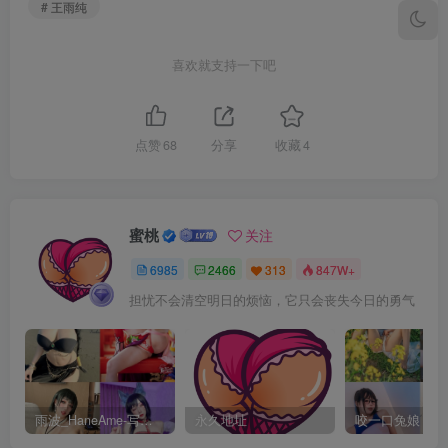
# 王雨纯
喜欢就支持一下吧
点赞
68
分享
收藏
4
蜜桃
关注
6985
2466
313
847W+
担忧不会清空明日的烦恼，它只会丧失今日的勇气
雨波_HaneAme-写真套图合集【持续更新中】
永久地址