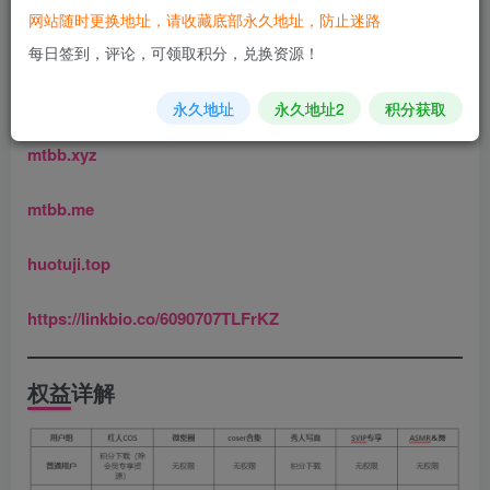
客服QQ|微信：715438985 在线时间9：00-22：00
，
其他时
网站随时更换地址，请收藏底部永久地址，防止迷路
间请留言，上线后会第一时间回复！
每日签到，评论，可领取积分，兑换资源！
本站永久地址：（建议收藏，防主站失效）
永久地址
永久地址2
积分获取
mtbb.xyz
mtbb.me
huotuji.top
https://linkbio.co/6090707TLFrKZ
权益详解