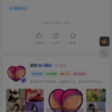
帮助中心
喜欢就支持一下吧
点赞
54
分享
收藏
蜜桃
关注
6968
2463
313
838W+
幸福不在于你是谁，你拥有什么，而仅仅在于你自己怎么看待
雨波_HaneAme-写真套图合集【持续更新中】
永久地址