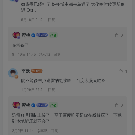
微密圈已经挂了 好多博主都去岛遇了 大佬啥时候更新岛
遇 Orz..
8月18日 21:31
回复
蜜桃
0
作者
在筹备了
8月19日 11:45
@
xs12
回复
李默
1
能不能多来点迅雷的链接啊，百度太慢又吃图
1月29日 23:51
回复
蜜桃
0
作者
迅雷账号限制上传了，至于百度吃图是你在线解压了，下载
到本地解压就不会了
2月2日 11:44
@
李默
回复