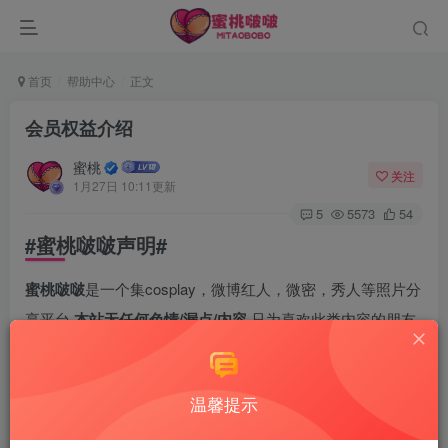
首页
帮助中心
正文
会员权益介绍
蜜桃
关注
1月27日 10:11更新
5
5573
54
#蜜桃啵啵声明#
蜜桃啵啵
是一个集cosplay，微博红人，微密，秀人等照片分
享平台,
本站无任何色情/漏点/内容
.只为喜欢此类内容的朋友
们提供图片欣赏及下载。
蜜桃啵啵
致力于精品写真图片分享,
图片均来源于互联网。本站如有图片违规或涉及版权问题请
温馨提示
及时联系站长,我们将第一时间给与删除处理。