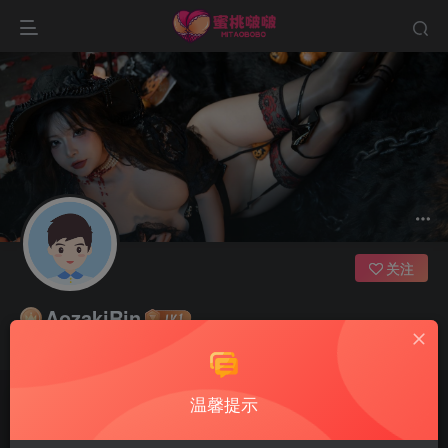
关注
AozakiRin
愿我们，都有能力爱自己，有余力爱别人
温馨提示
文章
0
收藏
0
评论
1