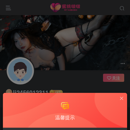
关注
lj2456012311
心灵最高尚的人也总是最勇敢的人
温馨提示
文章
0
收藏
0
评论
1