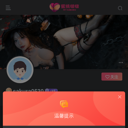
关注
sakura0530
只有自己足够强大，才不会被别人践踏
温馨提示
文章
0
收藏
0
评论
3