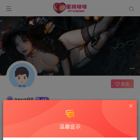
关注
zero98
只有困难才能使人显出自己的本色
温馨提示
文章
0
收藏
0
评论
6