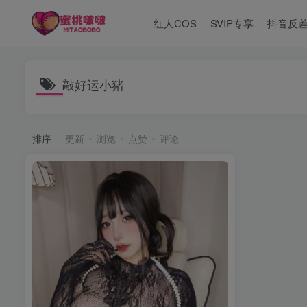
红人COS
SVIP专享
抖音反
敲好运小猪
排序
更新
浏览
点赞
评论