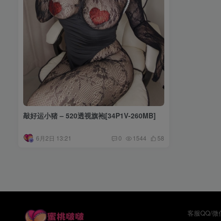
敲好运小猪 – 520透视旗袍[34P1V-260MB]
6月2日 13:21
0
1544
58
客服QQ/微信