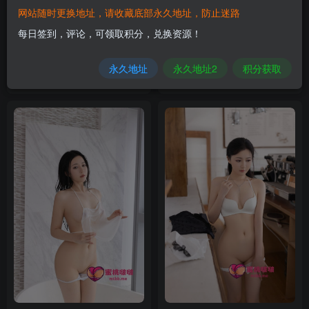
网站随时更换地址，请收藏底部永久地址，防止迷路
每日签到，评论，可领取积分，兑换资源！
鱼子酱Fish – NO.252 &杏子
鱼子酱Fish – 秀人内购写真合
双人演绎 [129P-915MB]
集【持续更新中】
VIP
永久地址
永久地址2
积分获取
4月5日 09:56
4月5日 09:53
1
14