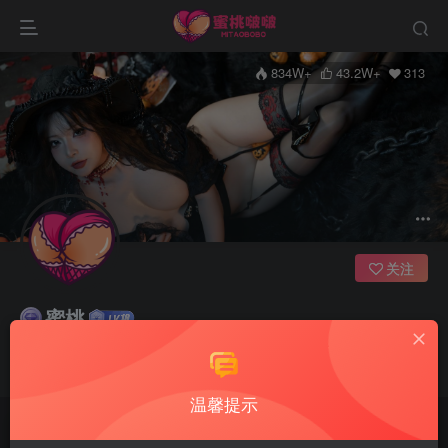
834W+
43.2W+
313
关注
蜜桃
管理员
努力了才叫梦想
温馨提示
文章
6964
收藏
0
评论
2463