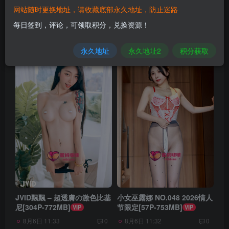
网站随时更换地址，请收藏底部永久地址，防止迷路
发布
排序
每日签到，评论，可领取积分，兑换资源！
6964
永久地址
永久地址2
积分获取
JVID飄飄 – 超透膚の激色比基
小女巫露娜 NO.048 2026情人
尼[304P-772MB]
节限定[57P-753MB]
VIP
VIP
8月6日 11:33
8月6日 11:32
0
0