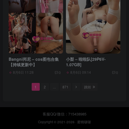
Bangni邦尼 – cos图包合集
小梨 – 啦啦队[29P6V-
【持续更新中】
1.07GB]
8月6日 11:28
8月6日 09:14
0
0
1
2
…
871
跳转
客服QQ/微信：715438985
Copyright © 2021-2026 ·
蜜桃啵啵