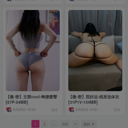
【微-密】文茜cool-蜂腰蜜臀
【微-密】西好运-线形连体衣
[57P-34MB]
[31P1V-134MB]
8月25日 10:23
8月25日 10:21
0
0
1
2
…
236
跳转