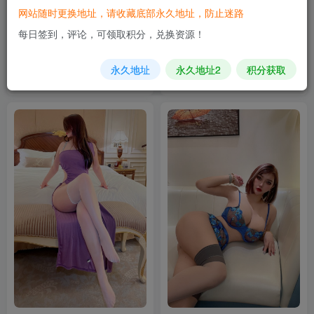
网站随时更换地址，请收藏底部永久地址，防止迷路
每日签到，评论，可领取积分，兑换资源！
【微-密】左公子666-黄丝蜜桃
【微-密】张老师-油光豹纹
[16P3V-153MB]
[16P-15MB]
永久地址
永久地址2
积分获取
9月14日 09:49
9月14日 09:48
4
0