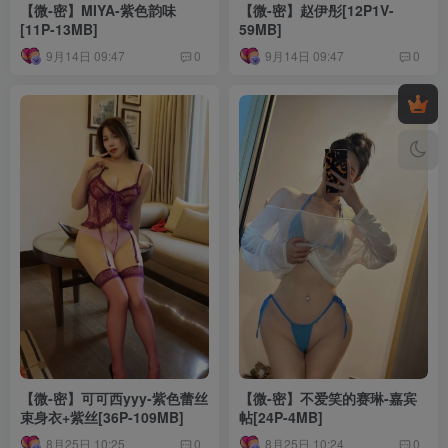
【微-密】MIYA-紫色韵味
【微-密】赵伊彤[12P1V-
[11P-13MB]
59MB]
9月14日 09:47
9月14日 09:47
0
0
【微-密】可可西yyy-紫色蕾丝
【微-密】不爱笑的赛琳-嘉宾
束身衣+紫丝[36P-109MB]
帖[24P-4MB]
8月25日 10:25
8月25日 10:24
0
0