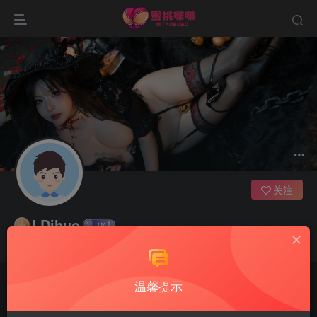
关注
LDihuo
做有用的事，说勇敢的话，想美好的事，一生足矣
温馨提示
文章
0
收藏
8
评论
2