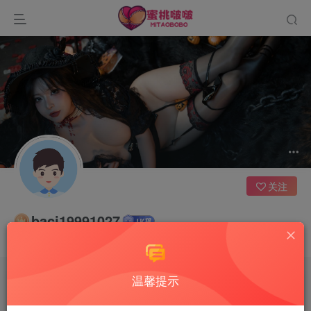
关注
baci19991027
不要问自己收获了多少果实，而是要问自己今天播种了多少种子
温馨提示
文章
0
收藏
0
评论
2