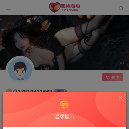
关注
Q17819411563
拿起笔，写下你的梦想，你的人生就从此刻起航
温馨提示
文章
0
收藏
0
评论
2