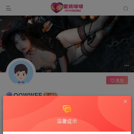
关注
QQWWEE
要坚信，每一天的阳光都不会辜负自己的笑容
温馨提示
文章
0
收藏
0
评论
2