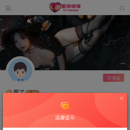
关注
罢了
时间和经历会抚平一切伤痛
温馨提示
文章
0
收藏
0
评论
2