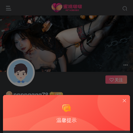
关注
ppppqqqq78
很多人一开始为了梦想而忙，后来忙得忘了梦想
温馨提示
文章
0
收藏
0
评论
3