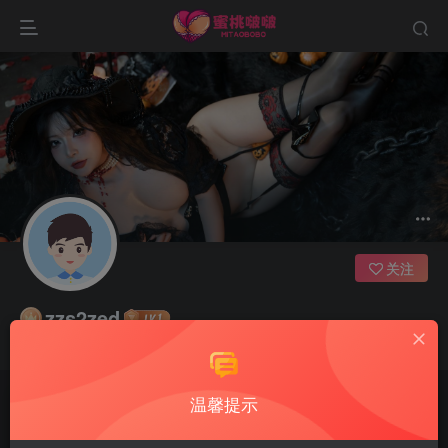
关注
zzs2zed
未来的你一定会感谢现在拼命的自己
温馨提示
文章
0
收藏
0
评论
15