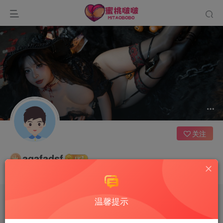
关注
agafadsf
永远面向阳光，这样你就看不见阴影了
温馨提示
文章
0
收藏
0
评论
0