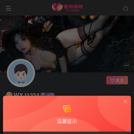
关注
WXJ1234
时间总把最好的人留到最后
温馨提示
文章
0
收藏
0
评论
1