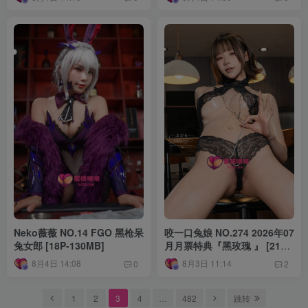
Neko薇薇 NO.14 FGO 黑枪呆
咬一口兔娘 NO.274 2026年07
兔女郎 [18P-130MB]
月月票特典『黑玫瑰 』 [21P-
336MB]
VIP
8月4日 14:08
8月3日 11:14
0
2
1
2
3
4
…
482
跳转