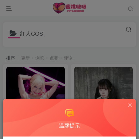
红人COS
排序
更新
浏览
点赞
评论
温馨提示