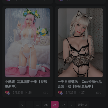
小酥酱–写真套图合集【持续
一千只猫薄禾 – Cos资源作品
更新中】
合集下载【持续更新中】
12月23日 14:28
12月23日 14:27
0
0
1
…
25
26
27
跳转