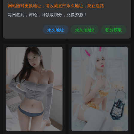
网站随时更换地址，请收藏底部永久地址，防止迷路
每日签到，评论，可领取积分，兑换资源！
青青子JS–COS套图资源合集
Monthly Addielyn–写真套图
【持续更新中】
合集【持续更新中】
永久地址
永久地址2
积分获取
12月23日 14:30
12月23日 14:30
0
0