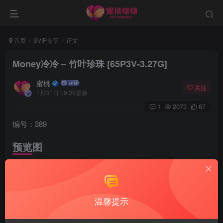
首页
SVIP专享
正文
Money冷冷 – 竹叶珍珠 [65P3V-3.27G]
蜜桃
关注
1月31日 09:29更新
1
2073
67
编号：389
预览图
温馨提示