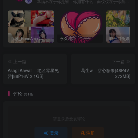
幸福不在于你是谁，你拥有什么，而仅仅在于你自己怎么看待
雨波_HaneAme-写真套图合集【持续更新中】
永久地址
上一篇
下一篇
Asagi Kawaii – 绝区零星见
葛生w – 甜心糖果[48P4V-
雅[88P16V-2.1GB]
272MB]
评论
共1条
请登录后发表评论
登录
注册