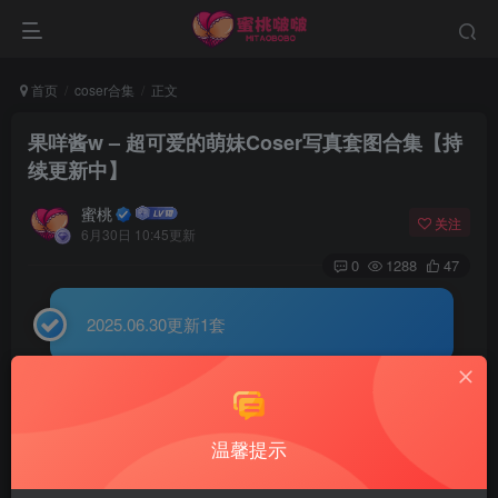
首页
coser合集
正文
果咩酱w – 超可爱的萌妹Coser写真套图合集【持
续更新中】
蜜桃
关注
6月30日 10:45更新
0
1288
47
2025.06.30更新1套
编号：231
预览图
温馨提示