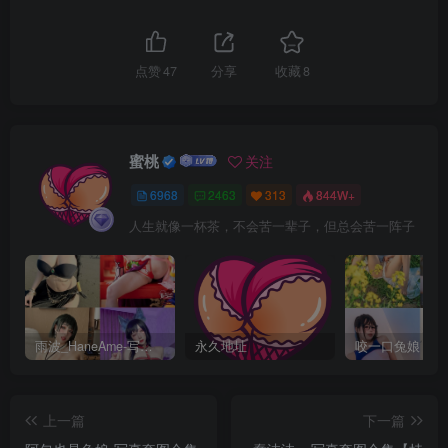
点赞
47
分享
收藏
8
蜜桃
关注
6968
2463
313
844W+
人生就像一杯茶，不会苦一辈子，但总会苦一阵子
雨波_HaneAme-写真套图合集【持续更新中】
永久地址
上一篇
下一篇