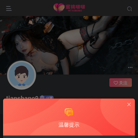
关注
tianshano9
上天只会安排的快乐的结局。如果不快乐，说明还不是最后结局
温馨提示
文章
0
收藏
0
评论
0